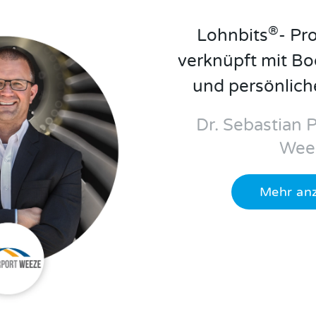
®
Lohnbits
- Pr
verknüpft mit Bo
und persönlich
Dr. Sebastian P
Wee
Mehr an