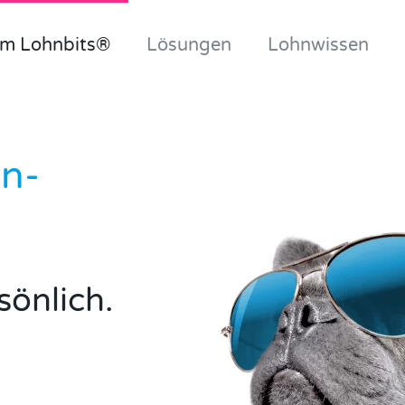
m Lohnbits®
Lösungen
Lohnwissen
hn-
sönlich.